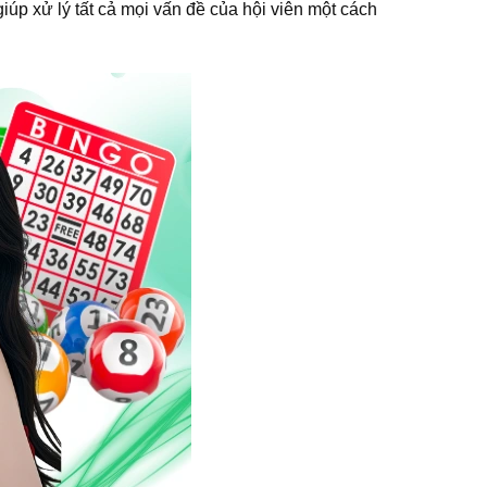
giúp xử lý tất cả mọi vấn đề của hội viên một cách