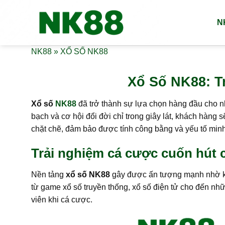
Skip
to
N
content
NK88
»
XỔ SỐ NK88
Xổ Số NK88: T
Xổ số
NK88
đã trở thành sự lựa chọn hàng đầu cho nh
bạch và cơ hội đổi đời chỉ trong giây lát, khách hàng 
chặt chẽ, đảm bảo được tính công bằng và yếu tố minh
Trải nghiệm cá cược cuốn hút 
Nền tảng
xổ số NK88
gây được ấn tượng mạnh nhờ khô
từ game xổ số truyền thống, xổ số điện tử cho đến nhữn
viên khi cá cược.