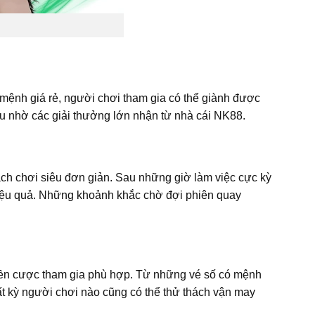
mệnh giá rẻ, người chơi tham gia có thể giành được
u nhờ các giải thưởng lớn nhận từ nhà cái NK88.
cách chơi siêu đơn giản. Sau những giờ làm việc cực kỳ
s hiệu quả. Những khoảnh khắc chờ đợi phiên quay
tiền cược tham gia phù hợp. Từ những vé số có mệnh
bất kỳ người chơi nào cũng có thể thử thách vận may