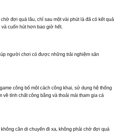
hờ đợi quá lâu, chỉ sau một vài phút là đã có kết quả
n và cuốn hút hơn bao giờ hết.
 giúp người chơi có được những trải nghiệm săn
g game công bố một cách công khai, sử dụng hệ thống
 về tính chất công bằng và thoải mái tham gia cá
i không cần di chuyển đi xa, không phải chờ đợi quá