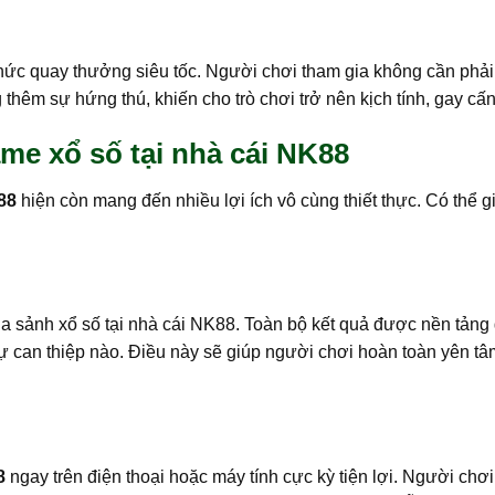
thức quay thưởng siêu tốc. Người chơi tham gia không cần phải c
thêm sự hứng thú, khiến cho trò chơi trở nên kịch tính, gay cấ
ame xổ số tại nhà cái NK88
88
hiện còn mang đến nhiều lợi ích vô cùng thiết thực. Có thể
của sảnh xổ số tại nhà cái NK88. Toàn bộ kết quả được nền tản
ự can thiệp nào. Điều này sẽ giúp người chơi hoàn toàn yên tâm
8
ngay trên điện thoại hoặc máy tính cực kỳ tiện lợi. Người chơ