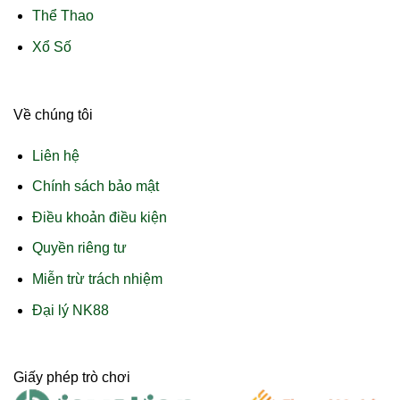
Thể Thao
Xổ Số
Về chúng tôi
Liên hệ
Chính sách bảo mật
Điều khoản điều kiện
Quyền riêng tư
Miễn trừ trách nhiệm
Đại lý NK88
Giấy phép trò chơi