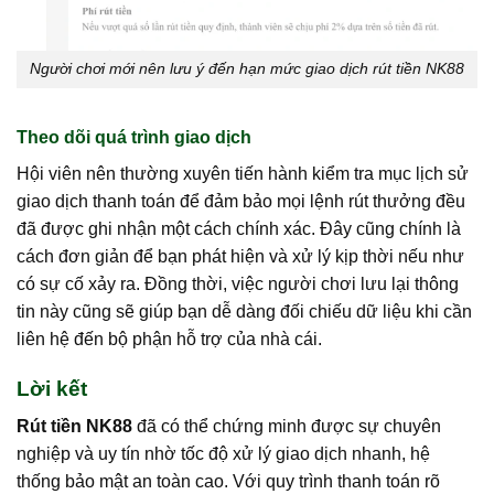
Người chơi mới nên lưu ý đến hạn mức giao dịch rút tiền NK88
Theo dõi quá trình giao dịch
Hội viên nên thường xuyên tiến hành kiểm tra mục lịch sử
giao dịch thanh toán để đảm bảo mọi lệnh rút thưởng đều
đã được ghi nhận một cách chính xác. Đây cũng chính là
cách đơn giản để bạn phát hiện và xử lý kịp thời nếu như
có sự cố xảy ra. Đồng thời, việc người chơi lưu lại thông
tin này cũng sẽ giúp bạn dễ dàng đối chiếu dữ liệu khi cần
liên hệ đến bộ phận hỗ trợ của nhà cái.
Lời kết
Rút tiền NK88
đã có thể chứng minh được sự chuyên
nghiệp và uy tín nhờ tốc độ xử lý giao dịch nhanh, hệ
thống bảo mật an toàn cao. Với quy trình thanh toán rõ