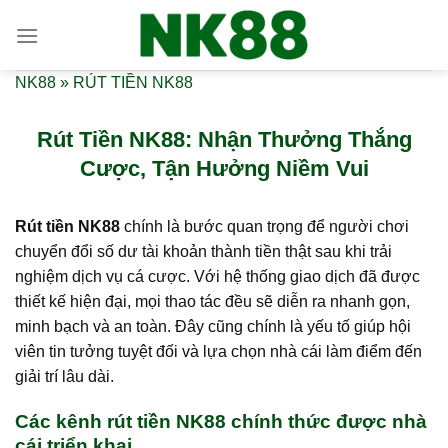
Skip
to
content
NK88
»
RÚT TIỀN NK88
Rút Tiền NK88: Nhận Thưởng Thắng
Cược, Tận Hưởng Niềm Vui
Rút tiền NK88
chính là bước quan trọng để người chơi
chuyển đổi số dư tài khoản thành tiền thật sau khi trải
nghiệm dịch vụ cá cược. Với hệ thống giao dịch đã được
thiết kế hiện đại, mọi thao tác đều sẽ diễn ra nhanh gọn,
minh bạch và an toàn. Đây cũng chính là yếu tố giúp hội
viên tin tưởng tuyệt đối và lựa chọn nhà cái làm điểm đến
giải trí lâu dài.
Các kênh rút tiền NK88 chính thức được nhà
cái triển khai