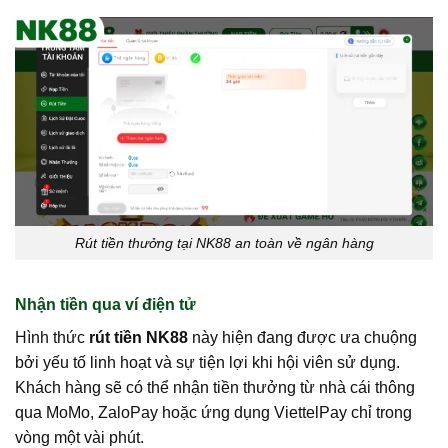
Rút tiền thưởng tại NK88 an toàn về ngân hàng
Nhận tiền qua ví điện tử
Hình thức
rút tiền NK88
này hiện đang được ưa chuộng
bởi yếu tố linh hoạt và sự tiện lợi khi hội viên sử dụng.
Khách hàng sẽ có thể nhận tiền thưởng từ nhà cái thông
qua MoMo, ZaloPay hoặc ứng dụng ViettelPay chỉ trong
vòng một vài phút.