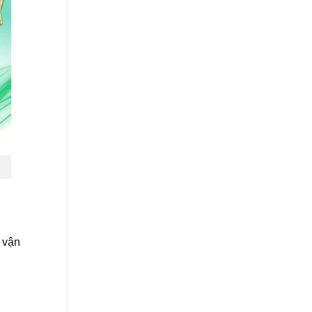
ể vận