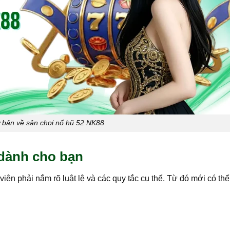
 bản về sân chơi nổ hũ 52 NK88
 dành cho bạn
viên phải nắm rõ luật lệ và các quy tắc cụ thể. Từ đó mới có th