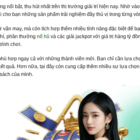
ổi bật, thu hút nhất trên thị trường giải trí hiện nay. Nhờ vào 
i cho bạn những sản phẩm trải nghiệm đầy thú vị trong từng vò
ử vận may, mà còn tích hợp thêm nhiều tính năng đặc biệt để b
hí, phần thưởng
nổ hũ
và các giải jackpot với giá trị hàng tỷ đồ
trình chơi.
à phù hợp ngay cả với những thành viên mới. Bạn chỉ cần lựa ch
ết quả. Hơn nữa, tại đây còn cung cấp thêm nhiều sự lựa chọ
 sách của mình.