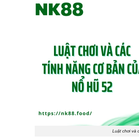
Luật chơi và 