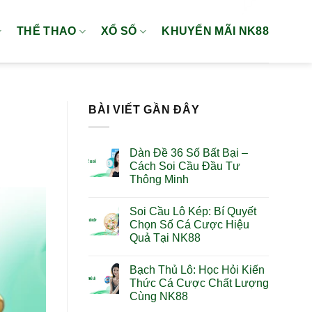
THỂ THAO
XỔ SỐ
KHUYẾN MÃI NK88
BÀI VIẾT GẦN ĐÂY
Dàn Đề 36 Số Bất Bại –
Cách Soi Cầu Đầu Tư
Thông Minh
Soi Cầu Lô Kép: Bí Quyết
Chọn Số Cá Cược Hiệu
Quả Tại NK88
Bạch Thủ Lô: Học Hỏi Kiến
Thức Cá Cược Chất Lượng
Cùng NK88