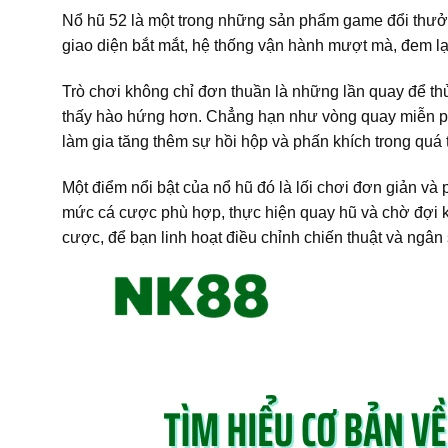
Nổ hũ 52 là một trong những sản phẩm game đổi thưởng n
giao diện bắt mắt, hệ thống vận hành mượt mà, đem lạ
Trò chơi không chỉ đơn thuần là những lần quay để th
thấy hào hứng hơn. Chẳng hạn như vòng quay miễn p
làm gia tăng thêm sự hồi hộp và phấn khích trong quá 
Một điểm nổi bật của nổ hũ đó là lối chơi đơn giản v
mức cá cược phù hợp, thực hiện quay hũ và chờ đợi k
cược, để bạn linh hoạt điều chỉnh chiến thuật và ngân