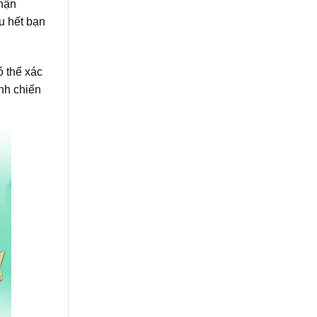
nhận
u hết bạn
ó thể xác
ành chiến