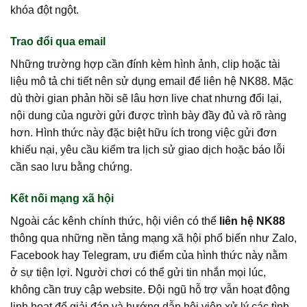
khóa đột ngột.
Trao đổi qua email
Những trường hợp cần đính kèm hình ảnh, clip hoặc tài
liệu mô tả chi tiết nên sử dụng email để liên hệ NK88. Mặc
dù thời gian phản hồi sẽ lâu hơn live chat nhưng đổi lại,
nội dung của người gửi được trình bày đầy đủ và rõ ràng
hơn. Hình thức này đặc biệt hữu ích trong việc gửi đơn
khiếu nại, yêu cầu kiểm tra lịch sử giao dịch hoặc báo lỗi
cần sao lưu bằng chứng.
Kết nối mạng xã hội
Ngoài các kênh chính thức, hội viên có thể
liên hệ NK88
thông qua những nền tảng mạng xã hội phổ biến như Zalo,
Facebook hay Telegram, ưu điểm của hình thức này nằm
ở sự tiện lợi. Người chơi có thể gửi tin nhắn mọi lúc,
không cần truy cập website. Đội ngũ hỗ trợ vẫn hoạt động
linh hoạt để giải đáp và hướng dẫn hội viên xử lý các tình