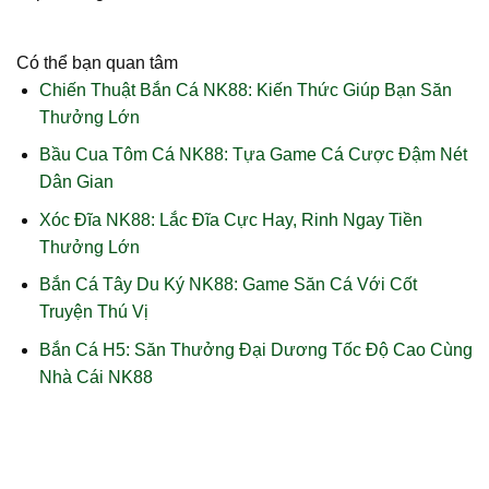
Có thể bạn quan tâm
Chiến Thuật Bắn Cá NK88: Kiến Thức Giúp Bạn Săn
Thưởng Lớn
Bầu Cua Tôm Cá NK88: Tựa Game Cá Cược Đậm Nét
Dân Gian
Xóc Đĩa NK88: Lắc Đĩa Cực Hay, Rinh Ngay Tiền
Thưởng Lớn
Bắn Cá Tây Du Ký NK88: Game Săn Cá Với Cốt
Truyện Thú Vị
Bắn Cá H5: Săn Thưởng Đại Dương Tốc Độ Cao Cùng
Nhà Cái NK88