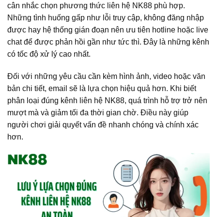
cân nhắc chọn phương thức liên hệ NK88 phù hợp.
Những tình huống gấp như lỗi truy cập, không đăng nhập
được hay hệ thống gián đoạn nên ưu tiên hotline hoặc live
chat để được phản hồi gần như tức thì. Đây là những kênh
có tốc độ xử lý cao nhất.
Đối với những yêu cầu cần kèm hình ảnh, video hoặc văn
bản chi tiết, email sẽ là lựa chọn hiệu quả hơn. Khi biết
phân loại đúng kênh liên hệ NK88, quá trình hỗ trợ trở nên
mượt mà và giảm tối đa thời gian chờ. Điều này giúp
người chơi giải quyết vấn đề nhanh chóng và chính xác
hơn.