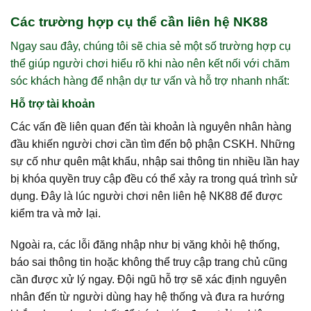
Các trường hợp cụ thể cần liên hệ NK88
Ngay sau đây, chúng tôi sẽ chia sẻ một số trường hợp cụ
thể giúp người chơi hiểu rõ khi nào nên kết nối với chăm
sóc khách hàng để nhận dự tư vấn và hỗ trợ nhanh nhất:
Hỗ trợ tài khoản
Các vấn đề liên quan đến tài khoản là nguyên nhân hàng
đầu khiến người chơi cần tìm đến bộ phận CSKH. Những
sự cố như quên mật khẩu, nhập sai thông tin nhiều lần hay
bị khóa quyền truy cập đều có thể xảy ra trong quá trình sử
dụng. Đây là lúc người chơi nên liên hệ NK88 để được
kiểm tra và mở lại.
Ngoài ra, các lỗi đăng nhập như bị văng khỏi hệ thống,
báo sai thông tin hoặc không thể truy cập trang chủ cũng
cần được xử lý ngay. Đội ngũ hỗ trợ sẽ xác định nguyên
nhân đến từ người dùng hay hệ thống và đưa ra hướng