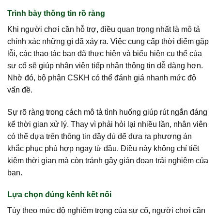
Trình bày thông tin rõ ràng
Khi người chơi cần hỗ trợ, điều quan trọng nhất là mô tả
chính xác những gì đã xảy ra. Việc cung cấp thời điểm gặp
lỗi, các thao tác bạn đã thực hiện và biểu hiện cụ thể của
sự cố sẽ giúp nhân viên tiếp nhận thông tin dễ dàng hơn.
Nhờ đó, bộ phận CSKH có thể đánh giá nhanh mức độ
vấn đề.
Sự rõ ràng trong cách mô tả tình huống giúp rút ngắn đáng
kể thời gian xử lý. Thay vì phải hỏi lại nhiều lần, nhân viên
có thể dựa trên thông tin đầy đủ để đưa ra phương án
khắc phục phù hợp ngay từ đầu. Điều này không chỉ tiết
kiệm thời gian mà còn tránh gây gián đoạn trải nghiệm của
bạn.
Lựa chọn đúng kênh kết nối
Tùy theo mức độ nghiêm trọng của sự cố, người chơi cần