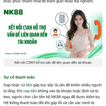
khắc phục nhanh nhất để tránh gián đoạn trải nghiệm.
Kết nối CSKH hỗ trợ vấn đề liên quan đến tài khoản
Sự cố thanh toán
Nạp hoặc
rút tiền
gặp trục trặc là vấn đề khiến nhiều người
lo lắng. Khi
nạp tiền
không vào tài khoản hoặc lệnh rút bị
treo, người chơi cần liên hệ NK88 ngay để được kiểm tra.
Hệ thống thanh toán đôi khi gặp lỗi và cần xác minh từ