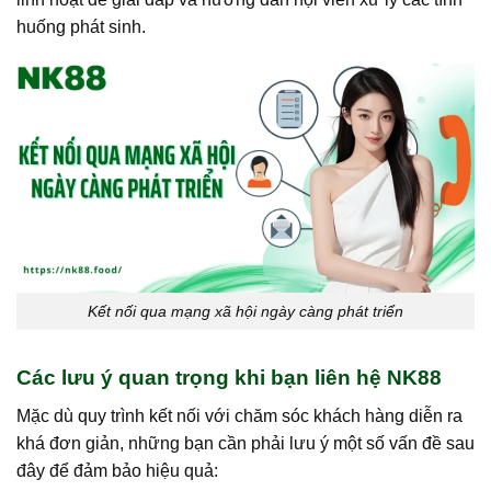
huống phát sinh.
Kết nối qua mạng xã hội ngày càng phát triển
Các lưu ý quan trọng khi bạn liên hệ NK88
Mặc dù quy trình kết nối với chăm sóc khách hàng diễn ra
khá đơn giản, những bạn cần phải lưu ý một số vấn đề sau
đây để đảm bảo hiệu quả: