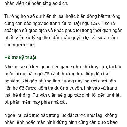
nhân viên để hoàn tất giao dịch.
Trường hợp số dư hiển thị sai hoặc biến động bất thường
cũng cần báo ngay để tránh rủi ro. Đội ngũ CSKH sẽ rà
soát lịch sử giao dịch và khắc phục lỗi trong thời gian ngắn
nhất. Việc xử lý kịp thời đảm bảo quyền lợi và sự an tâm
cho người chơi.
Hỗ trợ kỹ thuật
Những sự cố liên quan đến game như khó truy cập, tải lâu
hoặc bị out bất ngờ đều ảnh hưởng trực tiếp đến trải
nghiệm. Khi gặp những tình huống này, người chơi nên
liên hệ để được kiểm tra đường truyền, link vào và trạng
thái hệ thống. Tư vấn viên sẽ giúp xác định lỗi đến từ thiết
bị, phần mềm hay phía nhà cái.
Ngoài ra, các trục trặc trong lúc đặt cược như lag, không
nhận lệnh hoặc màn hình đứng hình cũng cần được báo