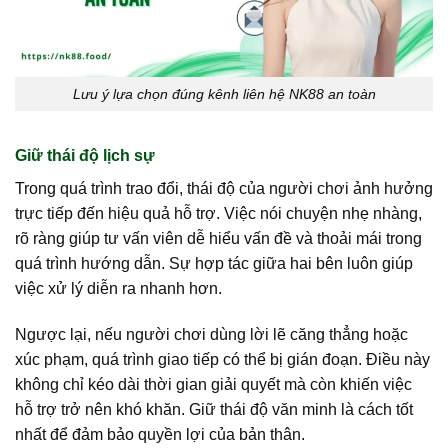
Lưu ý lựa chọn đúng kênh liên hệ NK88 an toàn
Giữ thái độ lịch sự
Trong quá trình trao đổi, thái độ của người chơi ảnh hưởng
trực tiếp đến hiệu quả hỗ trợ. Việc nói chuyện nhẹ nhàng,
rõ ràng giúp tư vấn viên dễ hiểu vấn đề và thoải mái trong
quá trình hướng dẫn. Sự hợp tác giữa hai bên luôn giúp
việc xử lý diễn ra nhanh hơn.
Ngược lại, nếu người chơi dùng lời lẽ căng thẳng hoặc
xúc phạm, quá trình giao tiếp có thể bị gián đoạn. Điều này
không chỉ kéo dài thời gian giải quyết mà còn khiến việc
hỗ trợ trở nên khó khăn. Giữ thái độ văn minh là cách tốt
nhất để đảm bảo quyền lợi của bản thân.